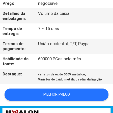
CONTROLE
Preço:
negociável
DE
Detalhes da
Volume da caixa
embalagem:
QUALIDADE
Tempo de
7 ~ 15 dias
entrega:
CONTATE-
Termos de
União ocidental, T/T, Paypal
NOS
pagamento:
Habilidade da
600000 PCes pelo mês
NOTÍCIAS
fonte:
Destaque:
,
varistor de óxido 560V metálico
SOLICITAR
Varistor de óxido metálico radial da ligação
UM
ORÇAMENTO
MELHOR PREÇO
MAPA