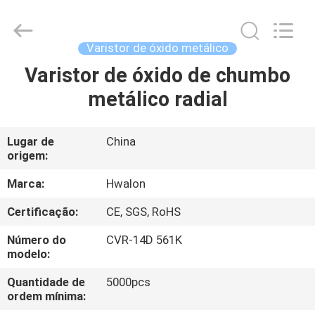
Shenzhen
Hwalon
Electronic
Co.,
Ltd..
Varistor de óxido metálico
All
Rights
Varistor de óxido de chumbo
LAR
Reserved.
metálico radial
PRODUTOS
Lugar de
China
origem:
SOBRE
NÓS
Marca:
Hwalon
Certificação:
CE, SGS, RoHS
VISITA
Número do
CVR-14D 561K
À
modelo:
FÁBRICA
Quantidade de
5000pcs
ordem mínima: