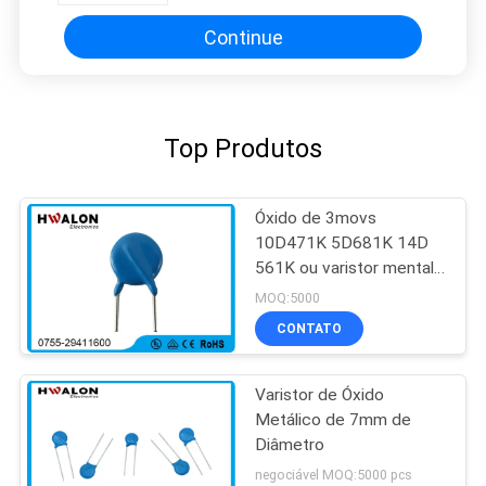
Continue
Top Produtos
Óxido de 3movs
10D471K 5D681K 14D
561K ou varistor mental
de alta tensão do óxido
MOQ:5000
de zinco
CONTATO
Varistor de Óxido
Metálico de 7mm de
Diâmetro
negociável MOQ:5000 pcs