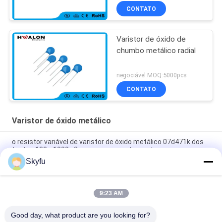
CONTATO
Varistor de óxido de
chumbo metálico radial
negociável MOQ:5000pcs
CONTATO
Varistor de óxido metálico
o resistor variável de varistor de óxido metálico 07d471k dos
testes 100v-1000v 3movs para o motor protege
Skyfu
Resistência do material cerâmico 5ohm de varistor de óxido
metálico do zinco do metal de 20D271K 270V
9:23 AM
Varistor de alta tensão 5ohm 680v 3 Movs CVR-05D681K do
óxido de silicone com ligação reta
Good day, what product are you looking for?