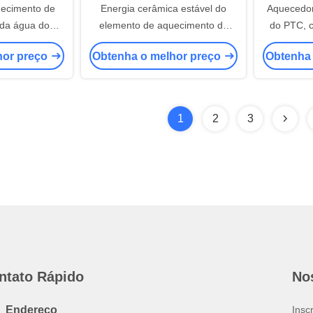
uecimento de
Energia cerâmica estável do
Aquecedor
 da água do
elemento de aquecimento do
do PTC, c
stor do PTC do
aquecedor de água do PTC do
PTC com fo
hor preço
Obtenha o melhor preço
Obtenha
do
desempenho/PTC eficiente
1
2
3
ntato Rápido
No
Endereço
Insc