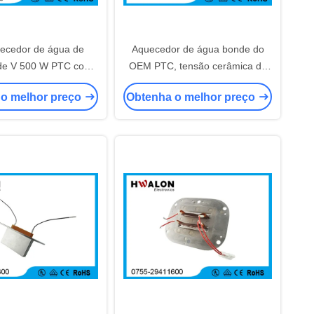
ecedor de água de
Aquecedor de água bonde do
 de V 500 W PTC com
OEM PTC, tensão cerâmica da
rminal para o líquido
isolação do elemento do
 o melhor preço
Obtenha o melhor preço
fluido
calefator > 3750V