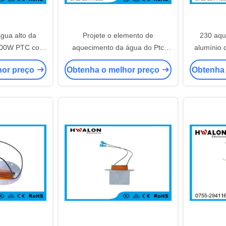
gua alto da
Projete o elemento de
230 aqu
600W PTC com
aquecimento da água do Ptc
alumínio
al para o
com projeto do furo para o navio
fio & The
hor preço
Obtenha o melhor preço
Obtenha
do navio
esperto