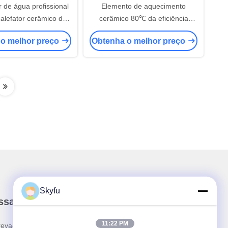
 de água profissional
Elemento de aquecimento
alefator cerâmico do
cerâmico 80℃ da eficiência
lha de aço inoxidável
elevada PR4 PTC - temperatura
 o melhor preço
Obtenha o melhor preço
290℃ de superfície
Skyfu
ssa Newsletter
11:22 PM
reva-se no nosso boletim informativo para obter