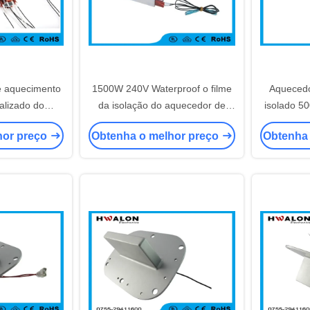
e aquecimento
1500W 240V Waterproof o filme
Aquecedo
alizado do
da isolação do aquecedor de
isolado 
gua cerâmico
água do PTC dentro da
PTC do alu
hor preço
Obtenha o melhor preço
Obtenha
mx36mm
confiança alta