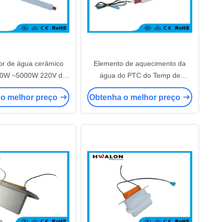
r de água cerâmico
Elemento de aquecimento da
500W ~5000W 220V do
água do PTC do Temp de
mínio com serviço do
Constance de 150 graus para
 o melhor preço
Obtenha o melhor preço
OEM
sondar o colchão