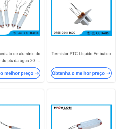
mediato de alumínio do
Termistor PTC Líquido Embutido
 do ptc da água 20-
a o dispositivo bonde
 o melhor preço
Obtenha o melhor preço
banheira do pé