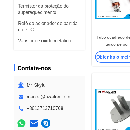
Termistor da proteção do
superaquecimento
Relé do acionador de partida
do PTC
Tubo quadrado d
Varistor de óxido metálico
líquido person
aquecedor de á
Obtenha o mel
10KW 36m
Contate-nos
Mr. Skyfu
market@hwalon.com
+8613713710768