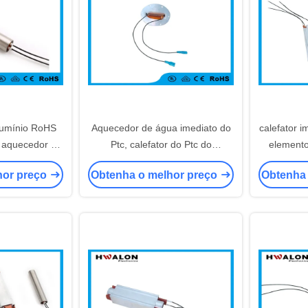
lumínio RoHS
Aquecedor de água imediato do
calefator i
 aquecedor de
Ptc, calefator do Ptc do
elemento
 800W aprovou
componente 20-800w eletrônico
2000w par
hor preço
Obtenha o melhor preço
Obtenha
para a cuba do pé
da 