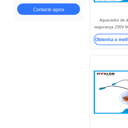
Contacte agora
Aquecedor de á
segurança 230V 
fio & termin
Obtenha o mel
aquecimento 