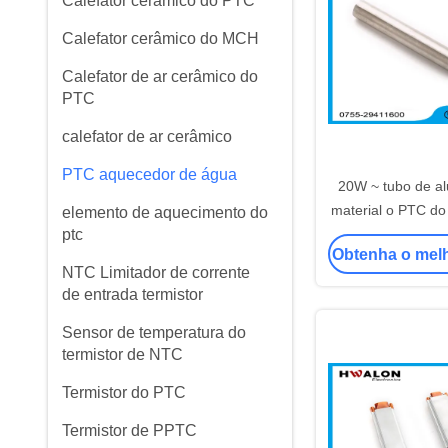
Calefator cerâmico do PTC
Calefator cerâmico do MCH
Calefator de ar cerâmico do
PTC
calefator de ar cerâmico
PTC aquecedor de água
20W ~ tubo de a
material o PTC do
elemento de aquecimento do
ptc
água cerâmico de
Obtenha o mel
NTC Limitador de corrente
de entrada termistor
Sensor de temperatura do
termistor de NTC
Termistor do PTC
Termistor de PPTC