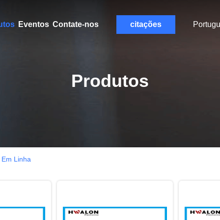
utos
Eventos
Contate-nos
citações
Portug
Produtos
 Em Linha