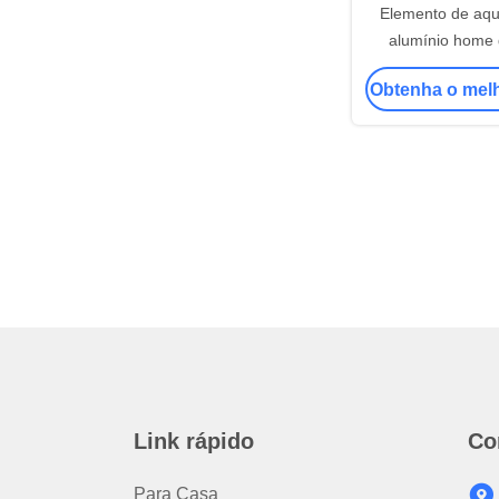
Elemento de aq
alumínio home
calefator do termi
Obtenha o mel
líqui
Link rápido
Co
Para Casa