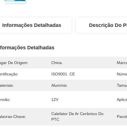
Informações Detalhadas
Descrição Do P
nformações Detalhadas
ugar De Origem
China
Marc
rtificação
ISO9001  CE
Núme
teriais:
Alumínio
Tama
ensão:
12V
Aplic
Calefator De Ar Cerâmico Do 
alavras-Chave:
Pacot
PTC