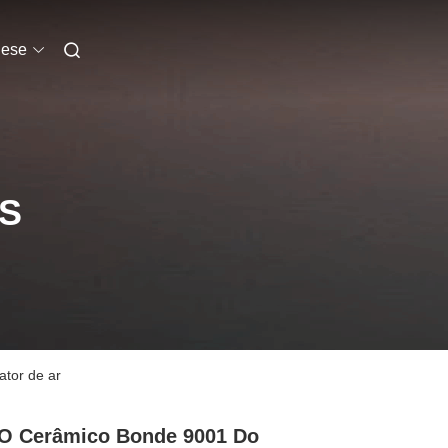
uese
S
tor de ar
O Cerâmico Bonde 9001 Do