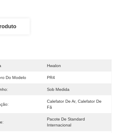
roduto
a
Hwalon
ro Do Modelo
PR4
nho:
Sob Medida
Calefator De Ar, Calefator De 
ação:
Fã
Pacote De Standard 
e:
Internacional