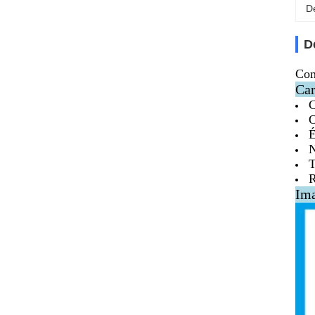
D
D
Com
Car
C
O
É
N
T
R
Ima