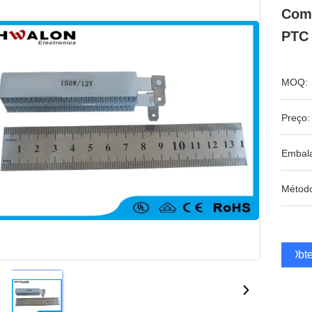
Com
PTC 
MOQ:
Preço:
Embal
Métod
Obte