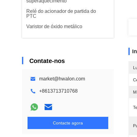
superaquecimento
Relé do acionador de partida do
PTC
Varistor de óxido metálico
I
Contate-nos
L
market@hwalon.com
Ce
+8613713710768
Ma
T
Contacte agora
P