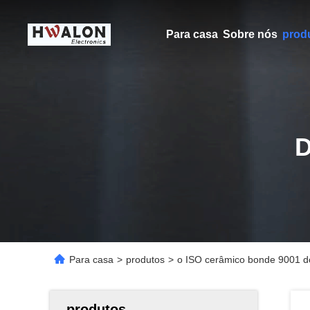
Para casa
Sobre nós
prod
Para casa
>
produtos
>
o ISO cerâmico bonde 9001 d
produtos