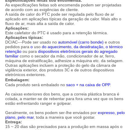
Especificações feitas sob encomenda:
As especificações feitas sob encomenda podem ser projetadas
de acordo com as exigências de cliente.
A saída de calor do PTC pode ser regulada pelo fluxo de ar
aplicado em aplicações típicas da geração de calor. Mais alto o
fluxo de ar, mais alta a saída de calor.
Aplicações:
Este calefator do PTC é usado para a retenção térmica.
Aplicações típicas:
DC/AC---Pode ser usado no
automóvel (carro bonde)
e outros
pedidos para
o
uso
do aquecimento, da desidratação, o térmico
retenção
ou para
dispositivos eletrônicos gerais do agregado
familiar
como o secador da mão, condicionador de ar, ferro,
máquina de estratificação, adhesize a máquina etc. da selagem.
Outras aplicações incluem a proteção do gelo da câmara de
vigilância exterior, dos produtos 3C e de outros dispositivos
eletrónicos exteriores.
Embalagem:
Cada produto será embalado no
saco + na caixa de OPP
.
As caixas exteriores dos bens, que a correia plástica branca é
colada, a manter-se de rebentar para fora uma vez que os bens
estão enfrentando ranger e golpear.
Geralmente, os bens podem ser-lhe enviados por
expresso, pelo
plano, pelo mar
, toda a maneira que você gostar.
Entrega:
15 ~ 20 dias são precisados para a produção em massa após o