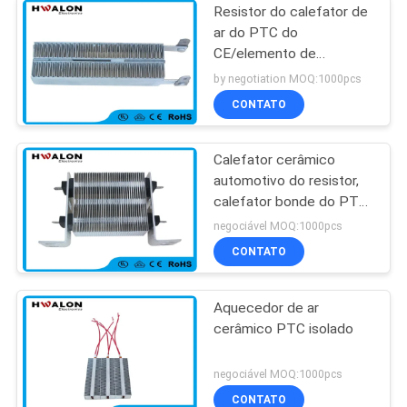
Resistor do calefator de
ar do PTC do
CE/elemento de
aquecimento para o
by negotiation MOQ:1000pcs
termostato do
CONTATO
aquecimento de
assoalho
Calefator cerâmico
automotivo do resistor,
calefator bonde do PTC
do condicionamento de
negociável MOQ:1000pcs
ar do carro
CONTATO
Aquecedor de ar
cerâmico PTC isolado
negociável MOQ:1000pcs
CONTATO