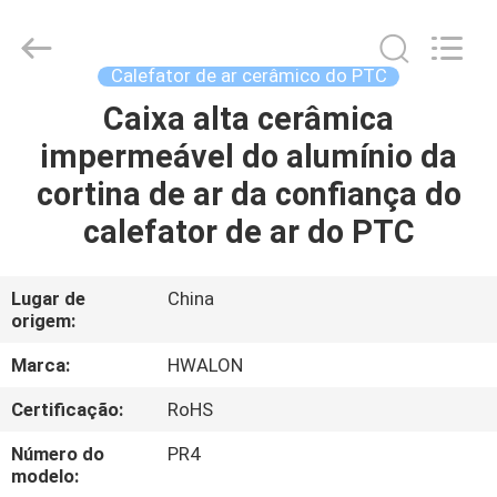
Shenzhen
Hwalon
Electronic
Co.,
Ltd..
Calefator de ar cerâmico do PTC
All
Rights
Caixa alta cerâmica
LAR
Reserved.
impermeável do alumínio da
PRODUTOS
cortina de ar da confiança do
calefator de ar do PTC
SOBRE
NÓS
Lugar de
China
origem:
VISITA
Marca:
HWALON
À
Certificação:
RoHS
FÁBRICA
Número do
PR4
modelo: