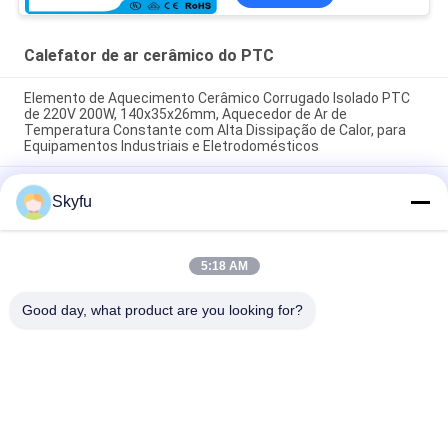
Calefator de ar cerâmico do PTC
Elemento de Aquecimento Cerâmico Corrugado Isolado PTC
de 220V 200W, 140x35x26mm, Aquecedor de Ar de
Temperatura Constante com Alta Dissipação de Calor, para
Equipamentos Industriais e Eletrodomésticos
Espaço Economia de energia PTC Car Air Fan Heater
Skyfu
Temperatura constante aquecimento Elementos de
aquecimento de ar Casa segura
48V 200w 75x76x26mm ptc cerâmica ventilador de ar
5:18 AM
aquecedor elemento de aquecimento para sistemas de ar
condicionado
Good day, what product are you looking for?
Categorias populares
Todos
Calefator Cerâmico 
Calefator Cerâmico 
Do PTC
Do MCH