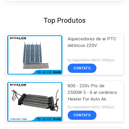
Top Produtos
Aquecedores de ar PTC
elétricos 220V
by negotiation MOQ:1000pcs
CONTATO
800 - 220v Ptc de
2500W 5 - 6 ar cerâmico
Heater For Auto Air
Conditioner de M/S
by negotiation MOQ:1000pcs
CONTATO