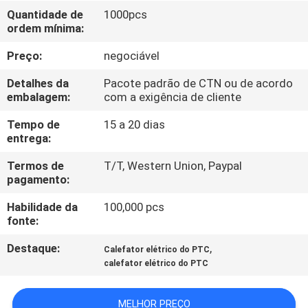
CONTROLE
Quantidade de
1000pcs
ordem mínima:
DE
QUALIDADE
Preço:
negociável
Detalhes da
Pacote padrão de CTN ou de acordo
CONTATE-
embalagem:
com a exigência de cliente
NOS
Tempo de
15 a 20 dias
entrega:
NOTÍCIAS
Termos de
T/T, Western Union, Paypal
pagamento:
Habilidade da
100,000 pcs
SOLICITAR
fonte:
UM
Destaque:
,
Calefator elétrico do PTC
ORÇAMENTO
calefator elétrico do PTC
MAPA
MELHOR PREÇO