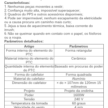
Características:
1.
Nenhumas peças moventes a vestir;
2.
Confiança muito alta, impossível superaquecer;
3.
Quadros do PPS e outros acessórios disponíveis;
4.
Pode ser impermeável, nenhum escapamento da eletricidade
ou a causa procura um caminho mais curto;
5.
Jejua a taxa de aquecimento térmica, baixa corrente do
inrush;
6.
Não se queimar quando em contato com o papel, os fósforos
ou a roupa.
Parâmetros detalhados:
Artigo
Parâmetros
Forma interna do elemento do
Forma retangular
PTC
Material interno do elemento do
Cerâmico
PTC
Quantidade interna do elemento
Baseado em procuras do poder
do PTC
Forma do calefator
Forma quadrada
Material do calefator
Alumínio
Dimensão do calefator
× do × 107mm de 120mm 15
milímetros
Projeto
Projeto da ondinha
Poder
1600W
Tensão
240 V
Temperatura da tomada
60 graus
Velocidade do vento
4 m/s