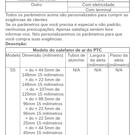
Outro
Com eletricidade
Com terminal
Todos os parâmetros acima são personalizados para cumprir as
exigências de clientes.
Se os parâmetros que você precisa é especial e não padrão,
nenhumas preocupações. Apenas satisfaça sentem livre
informar-nos. Nós personalizaremos os parâmetros para que
você cumpra suas exigências.
Descrição:
Modelo do calefator de ar do PTC
Modelo
Dimensão (milímetro)
Tubos de
Largura
Passo da
alumínio
da aleta
aleta
(milímetro)
(milímetro)
SS
× do × 44.5mm de
N/A
N/A
N/A
148mm 15 milímetros
× do × 22.5mm de
148mm 15 milímetros
× do × 107mm de
120mm 15 milímetros
× do × 88.5mm de
96mm 15 milímetros
× do × 22.5mm de
96mm 15 milímetros
× do × 22.5mm de
25mm 15 milímetros
× do × 44.5mm de
45mm 15 milímetros