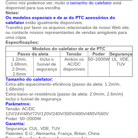
Como nós podemos ver, muito
o tamanho do calefator
está
disponível para sua escolha.
Notas:
Os modelos especiais e de ar do PTC acessórios do
calefator
estão igualmente disponíveis.
Transfira por favor os arquivos relacionados de nosso Web site,
ou contacte nossos representantes de vendas amigáveis para
uma cópia.
Especificações:
Modelos do calefator de ar do PTC
Passo da aleta
Tensão
Poder
Segurança
1.2mm,
Inclui o
Ambos os
50~2000W
UL, VDE,
1.68mm,
fusível de
AC/DC
TUV
2.0mm,
segurança
disponíveis
2.6mm
Tamanho do calefator:
Extra-alto-aquecimento-eficiência (passo da aleta: 1.2m/m,
1.68m/m)
Extra-baixo-ar-resistência (passo da aleta: 2.0m/m, 2.6m/m)
Inclui o fusível de segurança
Parâmetros:
Tensão: AC/DC
12V/24V/48V/72V/120V/240V/300V/400V/480V/560V
Poder: 50~2000W
Garantia:
Segurança: CUL, VDE, TUV
Patentes: E.U., Alemanha, França, Britan, China