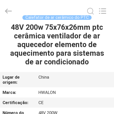
Shenzhen
Hwalon
Electronic
Co.,
Ltd..
Calefator de ar cerâmico do PTC
All
Rights
48V 200w 75x76x26mm ptc
LAR
Reserved.
cerâmica ventilador de ar
PRODUTOS
aquecedor elemento de
aquecimento para sistemas
SOBRE
de ar condicionado
NÓS
Lugar de
China
origem:
VISITA
À
Marca:
HWALON
FÁBRICA
Certificação:
CE
Número do
48V 200W