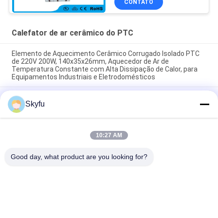
CONTATO
Calefator de ar cerâmico do PTC
Elemento de Aquecimento Cerâmico Corrugado Isolado PTC
de 220V 200W, 140x35x26mm, Aquecedor de Ar de
Temperatura Constante com Alta Dissipação de Calor, para
Equipamentos Industriais e Eletrodomésticos
Espaço Economia de energia PTC Car Air Fan Heater
Skyfu
Temperatura constante aquecimento Elementos de
aquecimento de ar Casa segura
48V 200w 75x76x26mm ptc cerâmica ventilador de ar
10:27 AM
aquecedor elemento de aquecimento para sistemas de ar
condicionado
Good day, what product are you looking for?
Categorias populares
Todos
Calefator Cerâmico 
Calefator Cerâmico 
Do PTC
Do MCH