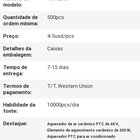
CONTROLE
modelo:
DE
Quantidade de
500pcs
ordem mínima:
QUALIDADE
Preço:
4-5usd/pcs
CONTATE-
Detalhes da
Caixas
NOS
embalagem:
Tempo de
7-15 dias
entrega:
NOTÍCIAS
Termos de
T/T, Western Union
pagamento:
SOLICITAR
Habilidade da
10000pcs/dia
UM
fonte:
ORÇAMENTO
Destaque:
,
Aquecedor de ar cerâmico PTC de 48 V
,
Elemento de aquecimento cerâmico de 200 W
MAPA
Aquecedor PTC para ar condicionado