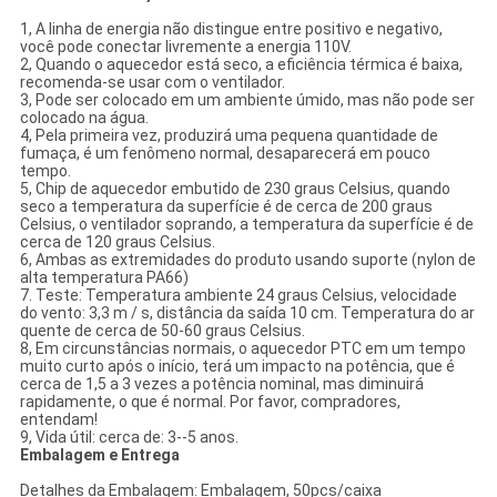
1, A linha de energia não distingue entre positivo e negativo,
você pode conectar livremente a energia 110V.
2, Quando o aquecedor está seco, a eficiência térmica é baixa,
recomenda-se usar com o ventilador.
3, Pode ser colocado em um ambiente úmido, mas não pode ser
colocado na água.
4, Pela primeira vez, produzirá uma pequena quantidade de
fumaça, é um fenômeno normal, desaparecerá em pouco
tempo.
5, Chip de aquecedor embutido de 230 graus Celsius, quando
seco a temperatura da superfície é de cerca de 200 graus
Celsius, o ventilador soprando, a temperatura da superfície é de
cerca de 120 graus Celsius.
6, Ambas as extremidades do produto usando suporte (nylon de
alta temperatura PA66)
7. Teste: Temperatura ambiente 24 graus Celsius, velocidade
do vento: 3,3 m / s, distância da saída 10 cm. Temperatura do ar
quente de cerca de 50-60 graus Celsius.
8, Em circunstâncias normais, o aquecedor PTC em um tempo
muito curto após o início, terá um impacto na potência, que é
cerca de 1,5 a 3 vezes a potência nominal, mas diminuirá
rapidamente, o que é normal. Por favor, compradores,
entendam!
9, Vida útil: cerca de: 3--5 anos.
Embalagem e Entrega
Detalhes da Embalagem: Embalagem, 50pcs/caixa