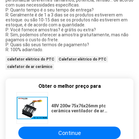
personalizar diferentes tamanhos, potência, tensão... de acordo
com suas necessidades específicas.
P: Quanto tempo é o seu tempo de entrega?
R: Geralmente é de 1 a 3 dias se os produtos estiverem em
estoque. ou são 10-15 dias se os produtos não estiverem em
estoque, é de acordo com a quantidade.
P: Você fornece amostras? é grátis ou extra?
R: Sim, podemos oferecer a amostra gratuitamente, mas não
pagamos o custo do frete.
P: Quais são seus termos de pagamento?
R: 100% adiantado.
calefator elétrico do PTC
Calefator elétrico do PTC
calefator de ar cerâmico
Obter o melhor preço para
48V 200w 75x76x26mm ptc
cerâmica ventilador de ar
aquecedor elemento de
aquecimento para sistemas de ar
condicionado
Continue