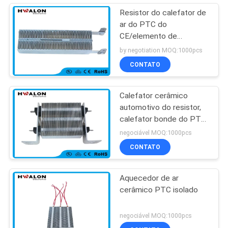
Resistor do calefator de
ar do PTC do
CE/elemento de
aquecimento para o
by negotiation MOQ:1000pcs
termostato do
CONTATO
aquecimento de
assoalho
Calefator cerâmico
automotivo do resistor,
calefator bonde do PTC
do condicionamento de
negociável MOQ:1000pcs
ar do carro
CONTATO
Aquecedor de ar
cerâmico PTC isolado
negociável MOQ:1000pcs