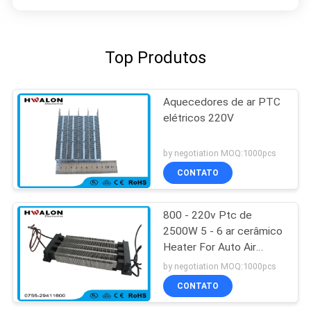
Top Produtos
Aquecedores de ar PTC
elétricos 220V
by negotiation MOQ:1000pcs
CONTATO
800 - 220v Ptc de
2500W 5 - 6 ar cerâmico
Heater For Auto Air
Conditioner de M/S
by negotiation MOQ:1000pcs
CONTATO