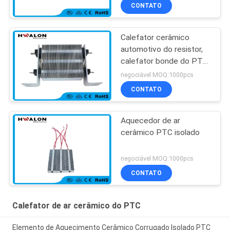
termostato do
CONTATO
aquecimento de
assoalho
Calefator cerâmico
automotivo do resistor,
calefator bonde do PTC
do condicionamento de
negociável MOQ:1000pcs
ar do carro
CONTATO
Aquecedor de ar
cerâmico PTC isolado
negociável MOQ:1000pcs
CONTATO
Calefator de ar cerâmico do PTC
Elemento de Aquecimento Cerâmico Corrugado Isolado PTC