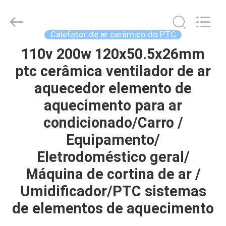
Shenzhen
Hwalon
Electronic
Co.,
Ltd..
Calefator de ar cerâmico do PTC
All
Rights
110v 200w 120x50.5x26mm
LAR
Reserved.
ptc cerâmica ventilador de ar
PRODUTOS
aquecedor elemento de
aquecimento para ar
SOBRE
condicionado/Carro /
NÓS
Equipamento/
Eletrodoméstico geral/
VISITA
Máquina de cortina de ar /
À
Umidificador/PTC sistemas
FÁBRICA
de elementos de aquecimento