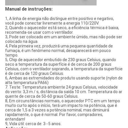
Manual de instruções:
1, A linha de energia não distingue entre positivo e negativo,
você pode conectar livremente a energia 110/220V.
2, Quando o aquecedor está seco, a eficiência térmica é baixa,
recomenda-se usar com o ventilador.
3, Pode ser colocado em um ambiente úmido, mas não pode ser
colocado na água.
4, Pela primeira vez, produzirá uma pequena quantidade de
fumaça, é um fenômeno normal, desaparecerá em pouco
tempo.
5, Chip de aquecedor embutido de 230 graus Celsius, quando
seco a temperatura da superfície é de cerca de 200 graus
Celsius, com o ventilador soprando, a temperatura da superfície
é de cerca de 120 graus Celsius.
6, Ambas as extremidades do produto usando suporte (nylon de
alta temperatura PA66)
7. Teste: Temperatura ambiente 24 graus Celsius, velocidade
do vento: 3,3 m / s, distância da saída 10 cm. Temperatura do ar
quente de cerca de 50-60 graus Celsius.
8, Em circunstâncias normais, o aquecedor PTC em um tempo
muito curto após o início, terá um impacto na potência, que é
cerca de 1,5 a 3 vezes a potência nominal, mas diminuirá
rapidamente, o que é normal. Por favor, compradores,
entendam!
9, Vida útil: cerca de: 3--5 anos.