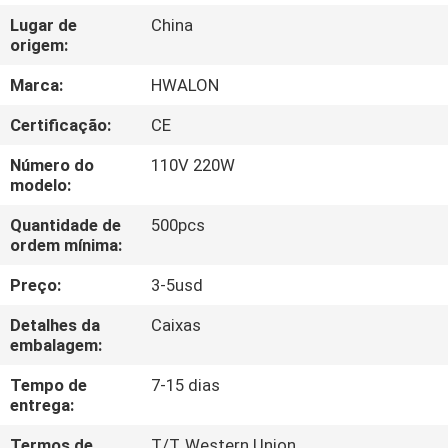
CONTROLE
Lugar de
China
DE
origem:
QUALIDADE
Marca:
HWALON
Certificação:
CE
CONTATE-
Número do
110V 220W
NOS
modelo:
Quantidade de
500pcs
NOTÍCIAS
ordem mínima:
Preço:
3-5usd
SOLICITAR
Detalhes da
Caixas
UM
embalagem:
ORÇAMENTO
Tempo de
7-15 dias
entrega:
MAPA
Termos de
T/T, Western Union