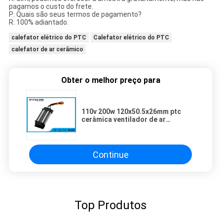
pagamos o custo do frete.
P: Quais são seus termos de pagamento?
R: 100% adiantado.
calefator elétrico do PTC
Calefator elétrico do PTC
calefator de ar cerâmico
Obter o melhor preço para
110v 200w 120x50.5x26mm ptc
cerâmica ventilador de ar
aquecedor elemento de
aquecimento para ar
condicionado/Carro /
Equipamento/ Eletrodoméstico
Continue
geral/ Máquina de cortina de ar /
Umidificador/PTC sistemas de
elementos de aquecimento
Top Produtos