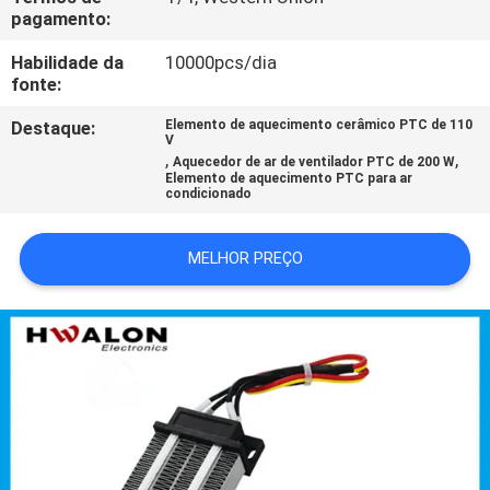
pagamento:
DO
SITE
Habilidade da
10000pcs/dia
fonte:
Destaque:
Elemento de aquecimento cerâmico PTC de 110
POLÍTICA
V
,
,
Aquecedor de ar de ventilador PTC de 200 W
DE
Elemento de aquecimento PTC para ar
condicionado
PRIVACIDADE
MELHOR PREÇO