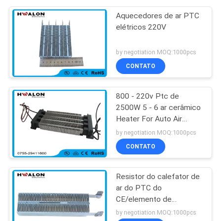
Aquecedores de ar PTC
elétricos 220V
by negotiation MOQ:1000pcs
CONTATO
800 - 220v Ptc de
2500W 5 - 6 ar cerâmico
Heater For Auto Air
Conditioner de M/S
by negotiation MOQ:1000pcs
CONTATO
Resistor do calefator de
ar do PTC do
CE/elemento de
aquecimento para o
by negotiation MOQ:1000pcs